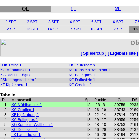
OL
1L
2L
1 SPT
2 SPT
3 SPT
4 SPT
5 SPT
6 SPT
7 
12 SPT
13 SPT
14 SPT
15 SPT
16 SPT
17 SPT
18
Ob
[ Spielercup ]
[ Ergebnisliste ]
DJK Titting 1
- LK Lauterhofen 1
KC Mühlhausen 1
- KG Konstein-Wellheim 1
KG Dietfurt-Töging 1
- KC Beilngries 1
FSK Langenaltheim 1
- KC Dollnstein 1
KF Kipfenberg 1
- KC Greding 1
Tabelle
Pl.
Mannschaft
Sp.
Punkte
Ges.
DS
1
KC Mühlhausen 1
18
28 : 8
39758
2238
2
KC Greding 1
18
26 : 10
38743
2180
3
KF Kipfenberg 1
18
22 : 14
37814
2074
4
KC Beilngries 1
18
19 : 17
39556
2256
5
KG Konstein-Wellheim 1
18
18 : 18
38753
2164
6
KC Dollnstein 1
18
16 : 20
38458
2137
7
LK Lauterhofen 1
18
16 : 20
38194
2112