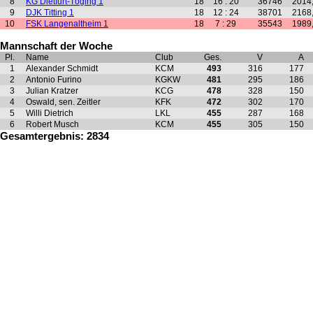
8
KG Dietfurt-Töging 1
18
16 : 20
36746
2014
9
DJK Titting 1
18
12 : 24
38701
2168
10
FSK Langenaltheim 1
18
7 : 29
35543
1989
Mannschaft der Woche
Pl.
Name
Club
Ges.
V
A
1
Alexander Schmidt
KCM
493
316
177
2
Antonio Furino
KGKW
481
295
186
3
Julian Kratzer
KCG
478
328
150
4
Oswald, sen. Zeitler
KFK
472
302
170
5
Willi Dietrich
LKL
455
287
168
6
Robert Musch
KCM
455
305
150
Gesamtergebnis: 2834